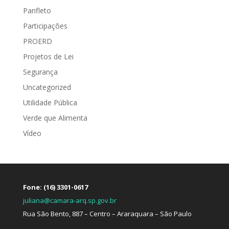
Panfleto
Participações
PROERD
Projetos de Lei
Segurança
Uncategorized
Utilidade Pública
Verde que Alimenta
Vídeo
Fone: (16) 3301-0617
juliana@camara-arq.sp.gov.br
Rua São Bento, 887 – Centro – Araraquara – São Paulo