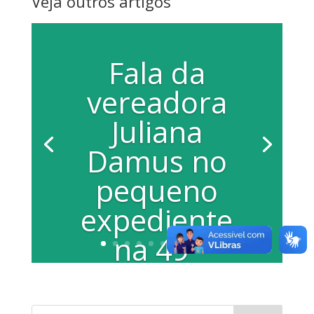
Veja outros artigos
Fala da
vereadora
Juliana
Damus no
pequeno
expediente
na 49ª
Sessão da
Câmara no