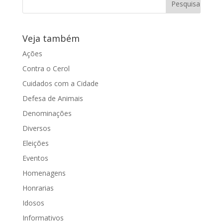
dia 11/02/14
Veja também
https://www.youtube.com/watch?
v=klbC1BTKHpQ Fala da vereadora
Ações
Juliana Damus no pequeno expediente
Contra o Cerol
na 49ª Sessão...
Cuidados com a Cidade
Defesa de Animais
Denominações
Diversos
Eleições
Eventos
Homenagens
Honrarias
Idosos
Informativos