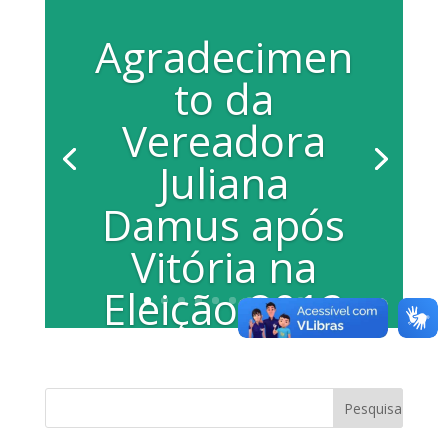
Agradecimen
to da
Vereadora
Juliana
Damus após
Vitória na
Eleição 2012
Vereadora Juliana Damus ocupa a
Tribuna da Câmara Municipal no dia
09/10/12 para relatar como foi o
período eleitoral...