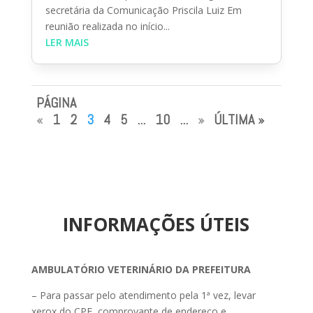
secretária da Comunicação Priscila Luiz Em
reunião realizada no início...
LER MAIS
PÁGINA
«
1
2
3
4
5
...
10
...
»
ÚLTIMA »
INFORMAÇÕES ÚTEIS
AMBULATÓRIO VETERINÁRIO DA PREFEITURA
– Para passar pelo atendimento pela 1ª vez, levar
xerox do CPF, comprovante de endereço e